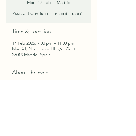
Mon, 17 Feb
  |  
Madrid
Assistant Conductor for Jordi Francés
Time & Location
17 Feb 2025, 7:00 pm – 11:00 pm
Madrid, Pl. de Isabel II, s/n, Centro,
28013 Madrid, Spain
About the event
Assistant Conductor for Jordi Francés 
Jesús Torres, 
Tejas Verdes
 (Absolute 
premiere)
Manuel de Falla, 
La Vida Breve 